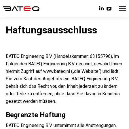
Linkedin
YouTube
page
page
opens
opens
Haftungsausschluss
in
in
new
new
window
window
BATEQ Engineering B.V. (Handelskammer: 63155796), im
Folgenden BATEQ Engineering B.V. genannt, gewährt Ihnen
hiermit Zugriff auf www.bateq.nl („die Website“) und lädt
Sie zum Kauf des Angebots ein. BATEQ Engineering B.V.
behält sich das Recht vor, den Inhalt jederzeit zu ändern
oder Teile zu entfernen, ohne dass Sie davon in Kenntnis
gesetzt werden müssen.
Begrenzte Haftung
BATEQ Engineering B.V. unternimmt alle Anstrengungen,